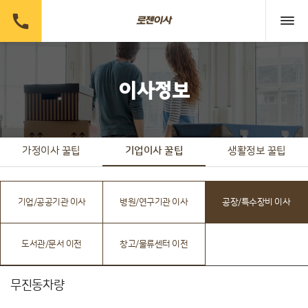

이사정보
가정이사 꿀팁
기업이사 꿀팁
생활정보 꿀팁
기업/공공기관 이사
병원/연구기관 이사
공장/특수장비 이사
도서관/문서 이전
창고/물류센터 이전
무진동차량