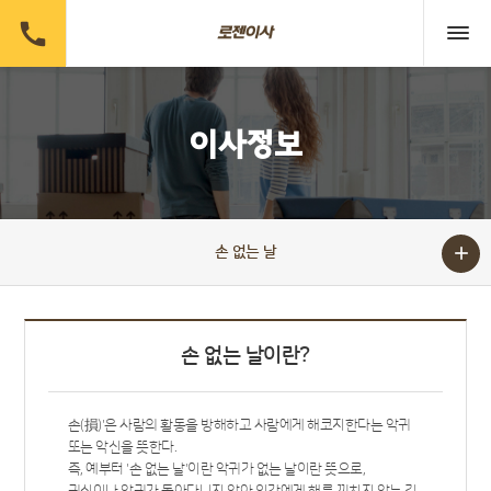

이사정보

손 없는 날
손 없는 날이란?
손(損)'은 사람의 활동을 방해하고 사람에게 해코지한다는 악귀
또는 악신을 뜻한다.
즉, 예부터 '손 없는 날'이란 악귀가 없는 날이란 뜻으로,