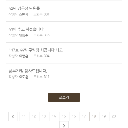
42팀 김문상 팀원들
조민기
331
41팀 수고 하셨습니다
민동수
316
117호 44팀 구팀장 최곱니다 최고
이영은
304
남부21팀 감사드립니다.
이도윤
311
글쓰기

11
12
13
14
15
16
17
18
19
20
