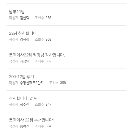
남부11팀
김현덕
258
22팀 칭찬합니다
김지성
363
로젠이사22팀 팀장님 감사합니다.
최정민
382
200-12팀 후기
수명산파크2단지
368
추천합니다. 21팀
정수진
317
로젠이사 22팀 추천합니다!
송여진
384