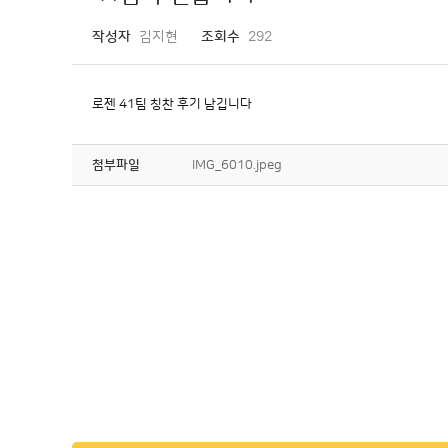
작성자
김지현
조회수
292
로젠 41팀 칭찬 후기 남깁니다
첨부파일
IMG_6010.jpeg