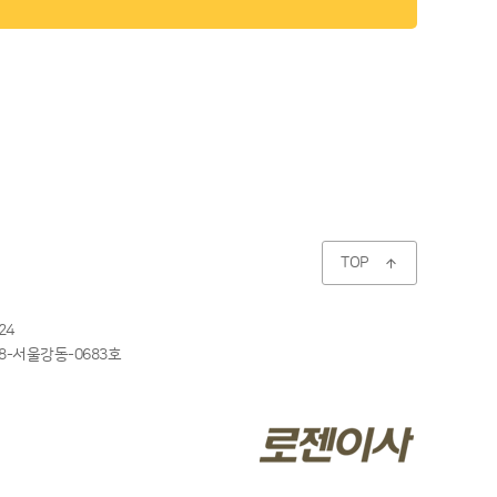
TOP

24
8-서울강동-0683호