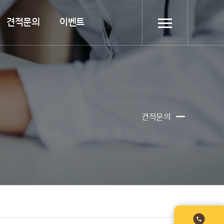
견적문의
이벤트

견적문의