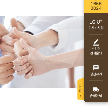
1666
0024
+
LG U
이사비지원

초간편
견적문의

칭찬하기
CLOSE

손없는날