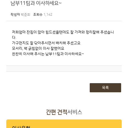
남부11팀과 이사하세요~
작성자
박준희
조회수
1,142
저희엄마 잔짐이 많아 힘드셨을텐데도 잘 가져와 정리잘해 주셨습니
다.
가구먼지도 잘 닦아주시면서 배치해 주셨고요
모서리, 벽 긁힘없이 이사 잘했어요
찬찬히 이사해 주시는 남부11팀과 이사하세요~
목록
간편 견적
서비스