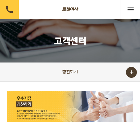

고객센터

칭찬하기